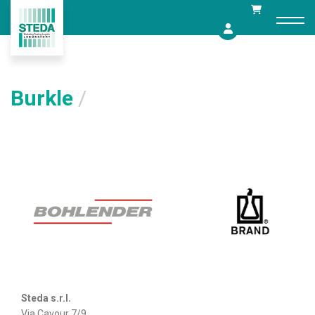
Skip
to
content
Burkle
/
Steda s.r.l.
Via Cavour 7/9