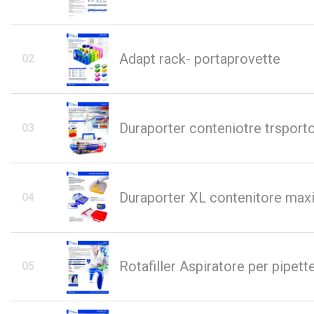
Adapt rack- portaprovette
Duraporter conteniotre trsport
Duraporter XL contenitore max
Rotafiller Aspiratore per pipett