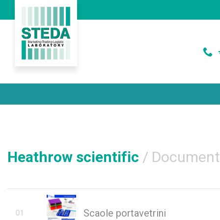
Skip
to
content
Heathrow scientific
/ Document
Scaole portavetrini