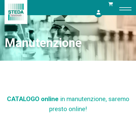
Skip
to
content
Manutenzione
CATALOGO online
in manutenzione, saremo
presto online!